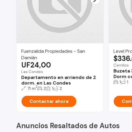
Fuenzalida Propiedades - San
Level Pr
$336
Damián
UF24,00
Cerrillos
Buzeta 
Las Condes
Dorm co
Departamento en arriendo de 2
1
1
dorm. en Las Condes
2
71 m
2
1
2
Contactar ahora
Cont
Anuncios Resaltados de Autos