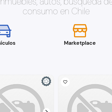
 inmuebles, autos, búsqueda d
consumo en Chile
ículos
Marketplace