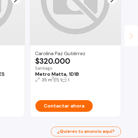
Carolina Paz Gutiérrez
CO
$320.000
$
Santiago
Co
ES
Metro Matta, 1D1B
Lo
2
cu
35 m
1
1
Contactar ahora
¿Quieres tu anuncio aquí?