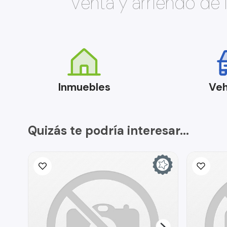
Venta y arriendo de
Inmuebles
Veh
Quizás te podría interesar...