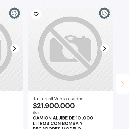
Tattersall Venta usados
Ri
$21.900.000
$
Buin
Rec
CAMION ALJIBE DE 10 .000
Le
LITROS CON BOMBA Y
REGADORES MODELO