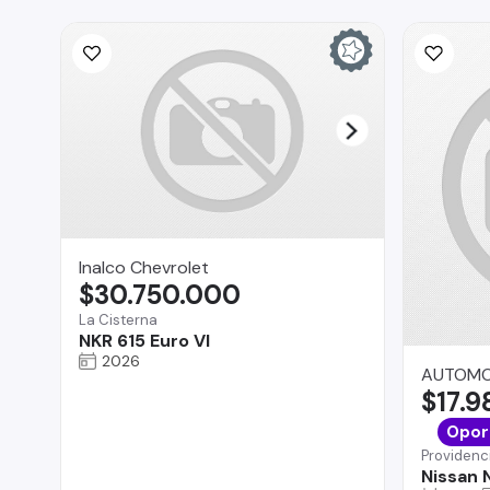
Inalco Chevrolet
$30.750.000
La Cisterna
NKR 615 Euro VI
2026
AUTOMOV
$17.
Opor
Providenc
Nissan 