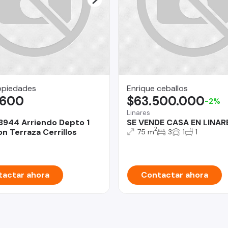
opiedades
Enrique ceballos
.600
$63.500.000
-2%
Linares
3944 Arriendo Depto 1
SE VENDE CASA EN LINAR
2
n Terraza Cerrillos
75 m
3
1
1
actar ahora
Contactar ahora