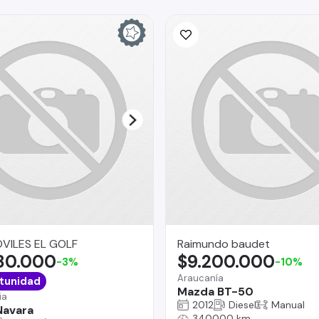
ILES EL GOLF
Raimundo baudet
980.000
$9.200.000
-3%
-10%
Araucanía
tunidad
Mazda BT-50
ia
2012
Diesel
Manual
Navara
340000 km