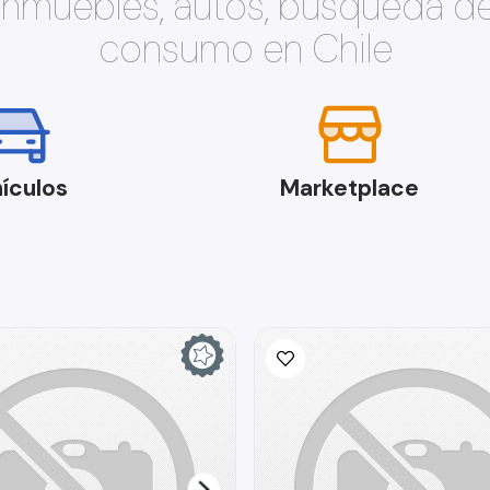
 inmuebles, autos, búsqueda d
consumo en Chile
ículos
Marketplace