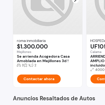
roma inmobiliaria
HOSPED
$1.300.000
UF10
Mejillones
Calama
Se arrienda Acogedora Casa
ARRIEN
Amoblada en Mejillones 3d !
AMPLIO
incluido
3
1
2
4000
Contactar ahora
Cont
Anuncios Resaltados de Autos