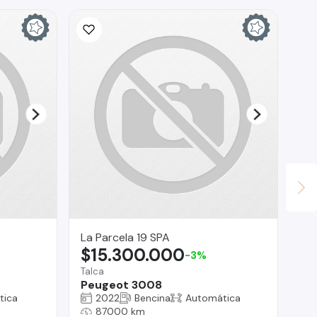
La Parcela 19 SPA
Tr
$15.300.000
$
-3%
Talca
Reg
Peugeot 3008
MA
tica
2022
Bencina
Automática
87000 km