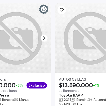
ors
AUTOS CSILLAG
90.000
$13.590.000
-3%
Exclusivo
-1%
tropolitana
Lo Barnechea
Versa
Toyota RAV 4
Bencina
Manual
2014
Bencina
Automá
0 km
142000 km