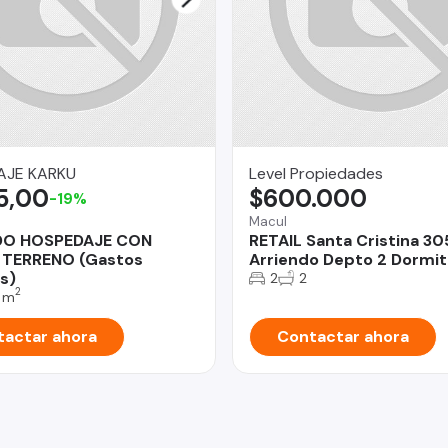
AJE KARKU
Level Propiedades
5,00
$600.000
-19%
Macul
DO HOSPEDAJE CON
RETAIL Santa Cristina 30
 TERRENO (Gastos
Arriendo Depto 2 Dormit
s)
2
2
2
 m
actar ahora
Contactar ahora