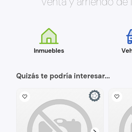
Venta y arriendo de
Inmuebles
Veh
Quizás te podría interesar...