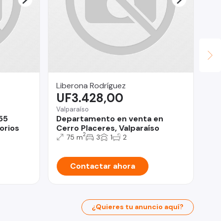
Liberona Rodríguez
Ma
UF3.428,00
U
Valparaíso
La
55
Departamento en venta en
De
orios
Cerro Placeres, Valparaíso
do
2
75 m
3
1
2
Contactar ahora
¿Quieres tu anuncio aquí?